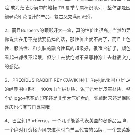
险 成为茫茫沙漠中的地标 TB 夏季专属标识系列，整体都是围
绕老花印花设计的单品，复古又充满潮流感。
2、而且Burberry的眼影好大一盒，真的性价比很高，当然如果
你说实在用不完就要扔掉的话，那性价比就不高了，而且上色
性、服帖性、和皮肤的融合性真的超级好，很适合新手，颜色
看起来都很不起眼，但涂上去就绝对不是那种涂上去就很突兀
的感觉。
3、PRECIOUS RABBIT REYKJAVIK 围巾 Reykjavik围巾是LV
的经典围巾系列，100%山羊绒材质，兔子元素是皮革材质，整
个的logo+老花的印花还是非常大气好看的。佩戴起来还是保暖
喜庆也很有节日氛围哦。
4、巴宝莉(Burberry)，一个几乎能够代表英国的奢侈品品牌，
一个绝对有资格为风衣这种时尚单品代言的品牌，一个去英旅