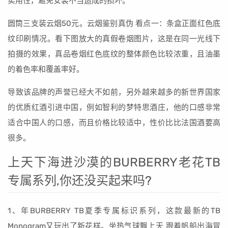
实用性，避免安装不当造成的损坏。
圆筒三支装云烟50元。云烟鉴别真伪 看点一：条盒正面红色底
纹印刷情况。看下图放大的真假卷烟图片，这是在同一光线下
拍摄的效果，真品卷烟红色底纹的整体颜色比较浓重，且油墨
的着色率和覆盖率好。
导致该品牌的声誉已经大不如前，另外越来越多的新世界国家
的优质红酒引进中国，例如智利的梦特思酒庄，他的口感非常
适合中国人的口感，而且价格比较适中，性价比比法国酒要高
很多。
上天下海进沙漠的BURBERRY老花TB
专属系列,你还没买起来吗?
1、年BURBERRY TB夏季专属标识系列，这款最新的TB
Monogram又玩出了新花样。坐热气球飘上天 跟着帆船出海冒