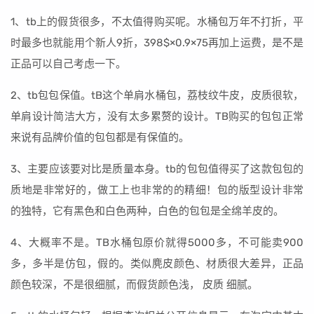
1、tb上的假货很多，不太值得购买呢。水桶包万年不打折，平
时最多也就能用个新人9折，398$×0.9×75再加上运费，是不是
正品可以自己考虑一下。
2、tb包包保值。tB这个单肩水桶包，荔枝纹牛皮，皮质很软，
单肩设计简洁大方，没有太多累赘的设计。TB购买的包包正常
来说有品牌价值的包包都是有保值的。
3、主要应该要对比是质量本身。tb的包包值得买了这款包包的
质地是非常好的，做工上也非常的的精细！包的版型设计非常
的独特，它有黑色和白色两种，白色的包包是全绵羊皮的。
4、大概率不是。TB水桶包原价就得5000多，不可能卖900
多，多半是仿包，假的。类似麂皮颜色、材质很大差异，正品
颜色较深，不是很细腻，而假货颜色浅， 皮质 细腻。