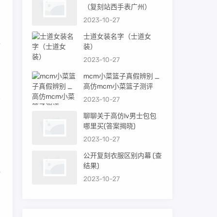
同
（复刻站西手表广州）
2023-10-27
士道女装名字（士道女
手
装）
2023-10-27
mcm小菜篮子真假辨别 _
高仿mcm小菜篮子测评
2023-10-27
有
聊聊关于高仿lv男士包包
哪里买(答案揭晓)
了
2023-10-27
公开复刻衣服区别内幕 (查
结果)
谢
2023-10-27
网