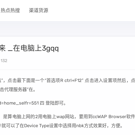
热点热搜
渠道货源
 _在电脑上3gqq
132
，点击最下面是一个“首选项R ctrl+F12” 点击进入设置项然后，
点击代理服务器”在。
id=home_selfr=551 四 登陆即可。
电脑上网的2用电脑上wap网站，要用到ccWAP Browser软
件就可以了在Device Type设置中选择用nbk方式效果好，方便。