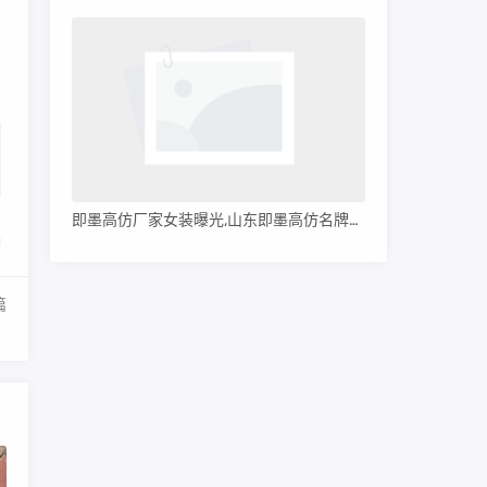
即墨高仿厂家女装曝光,山东即墨高仿名牌服装
篇
！