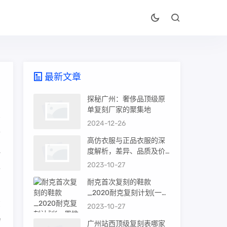
最新文章
探秘广州：奢侈品顶级原
单复刻厂家的聚集地
2024-12-26
可
高仿衣服与正品衣服的深
吧
度解析，差异、品质及价
值
2023-10-27
认
耐克首次复刻的鞋款
_2020耐克复刻计划(一周
在
推荐)
2023-10-27
e
广州站西顶级复刻表哪家