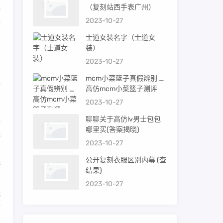
截
（复刻站西手表广州）
2023-10-27
装
士道女装名字（士道女
装）
2023-10-27
mcm小菜篮子真假辨别 _
工
高仿mcm小菜篮子测评
2023-10-27
数
聊聊关于高仿lv男士包包
哪里买(答案揭晓)
载
2023-10-27
新
公开复刻衣服区别内幕 (查
游
结果)
复
2023-10-27
我
打