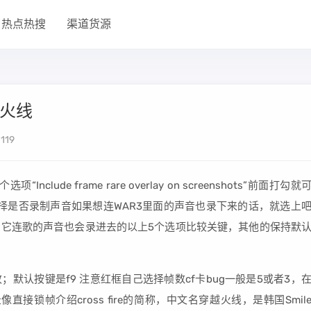
热点热搜
渠道货源
越火线
119
nclude frame rare overlay on screenshots”前面打勾就
选择是否录制声音如果想连WAR3里面的声音也录下来的话，就选上
它连歌的声音也会录进去的以上5个选项比较关键，其他的保持默
改；默认按键是f9 注意红框自己选择帧数cf卡bug一般是5或者3，
直接锁帧介绍cross fire的简称，中文名穿越火线，是韩国Smil