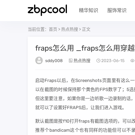
精华知识
服饰常识
当前位置：
首页
>
热点热搜
> 正文
fraps怎么用 _fraps怎么用穿
sddy008
热点热搜
2023-06-15
启动Fraps以后，在Screenshots页面里有这么一个选项“I
以在截图的时候保持那个黄色的FPS数字了；5
但这里要注意，如果你是一边听歌一边录制的话，
就可以了设置好FRAPS后，让我们进入游戏。
默认截图是按f10打开fraps有截图选项的，可以
推荐个bandicam这个也有同样的功能但可以不录像