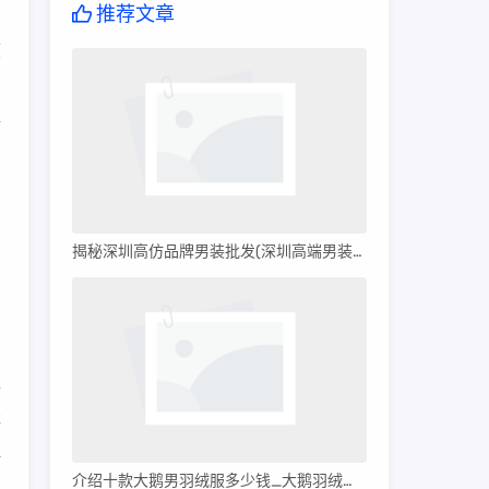
推荐文章
帧
的
盟
用
揭秘深圳高仿品牌男装批发(深圳高端男装批发)
修
存
再
介绍十款大鹅男羽绒服多少钱_大鹅羽绒服多少钱?