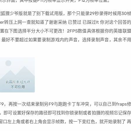
所示界面，其中按键F11为帧率显示开关，F12为帧率位置。
下载狐狸少爷版就是了别下载试用版，那个只能录29秒录得时候用30
verter转压上网一查就知道了谢谢采纳 已赞过 已踩过lt 你对这个回答
设置在下图选择半分大小不可更改！2FPS数值具体根据你的英雄联
越好，最好不要超过如果要录制游戏内的声音，选择录制声音，其余不
F9，再按一次结束录制另F9与跑跑卡丁车冲突，可以自己到fraps
捷键，即可设置好保存的路径即可找到你锁录制或者拍摄的视频忘记保
 窗口左上角或者右上角会显示帧数，按一下变红色，就开始录制了 