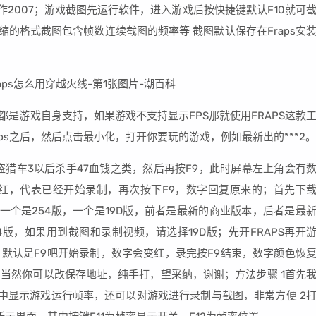
大作2007；游戏截图先运行软件，进入游戏后按快捷键默认F10就可
缩的格式截图包含帧数连续截图的频率等 截图默认保存在Fraps安
都是游戏自身支持，如果游戏不支持显示FPS那就使用FRAPS这款
ps之后，然后点击最小化，打开你要玩的游戏，例如最新出的***2。
盗猎车3以后杀手47血钱之类，然后再按F9，此时屏幕左上角会有
红，代表已经开始录制，再次按下F9，数字回复原来的；首先下
，一个是254版，一个是19D版，前者是最新的商业版本，后者是最
4版，如果用到截图和录制视频，请选择19D版；先开FRAPS再开
默认是F9吧开始录制，数字会变红，录完按F9结束，数字颜色恢
当然你可以改保存地址，纯手打，望采纳，谢谢；方法步骤 1首先
戏中显示游戏运行帧率，还可以对游戏进行录制与截图，非常方便 2