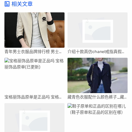
相关文章
青年男士衣服品牌排行榜 男士衣服品牌排行榜
介绍十款高仿chanel戒指真假鉴别(chanel戒指怎样辩真的假的)
宝格丽饰品原单是正品吗 宝格丽饰品原单(已更新)
藏青色衣服配什么颜色裤子_藏青色衣服配什么颜色裤子好看