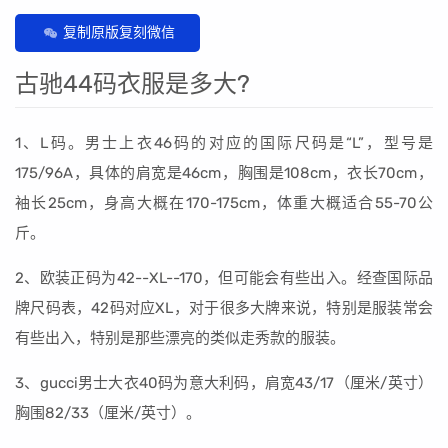
复制原版复刻微信
古驰44码衣服是多大?
1、L码。男士上衣46码的对应的国际尺码是“L”，型号是
175/96A，具体的肩宽是46cm，胸围是108cm，衣长70cm，
袖长25cm，身高大概在170-175cm，体重大概适合55-70公
斤。
2、欧装正码为42--XL--170，但可能会有些出入。经查国际品
牌尺码表，42码对应XL，对于很多大牌来说，特别是服装常会
有些出入，特别是那些漂亮的类似走秀款的服装。
3、gucci男士大衣40码为意大利码，肩宽43/17（厘米/英寸）
胸围82/33（厘米/英寸）。