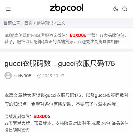
当前位置：
首页
>
精华知识
> 正文
BD潮库终端供应商(客服咨询微信：
BDXD06
主营：各大品牌包包，
鞋子，服饰以及配饰 )真正的高端货源，欢迎关注浏览具体相册！
gucci衣服码数 _gucci衣服尺码175
sddy008
2023-10-19
本篇文章给大家谈谈gucci衣服尺码175，以及gucci衣服码数对
应的知识点，希望对各位有所帮助，不要忘了收藏本站喔。
原版复刻微信：
BDXD06
各类奢潮大牌，顶级版本，支持随意对比 鞋子.衣服.包包.饰品关注
微信随时咨询