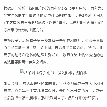
根据题干分析可得阴影部分的面积是3×2=6平方厘米， 面积为6
平方厘米的平行四边形的底边可以是3厘米，高是2厘米 面积为
6平方厘米的三角形的底边可以是4厘米，高是3厘米 面积为6平
方厘米的梯形的上底为2。
先按尺子，后按格子第一步准备一些实物和图片，供孩子量取
第二步量取一张书签，如上图，告诉孩子量取方法，“办法是把
尺子的边缘和物体的边缘并列起来，数靠在这个物体旁边的色
条数目要数两个色条之间的。
如果会用ps的话那是很简单的事，每张图都裁成一样大小和分
辨率，然后算一下有几张怎么排，最后的出长宽的尺寸，新建
土后就把一张一张图片拖进去就可以了，然后仔细调整间距。