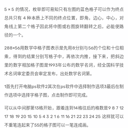
5 × 5 的情况，枚举即可易知只有左图的蓝色格子可以作为终点
总共只有 4 种本质上不同的终点位置，即角，边心，中心，对
角线上第二个格子因此将中图或右图旋转翻转之后，必能使路
径的一个。
288×56用数学中格子图表示是先用8分别与56的个位和十位相
乘，得到的结果分别写格子中，再依次内推，接下来，把斜边
里的数字相加格子图是1993年公布的数学名词，经全国科学技
术名词审定委员会审定发布，出处数学名词第。
1首先打开电脑ps软件2其次在ps软件中选择制作选项3最后在制
作选项中选择字格子图，点击制作即可完成。
可以从中间那第13格开始，跟着连到14格往后的格数是9 8 7 12
17 18 19 20 15 10 5 4 3 2 1 6 11 16 21 22 23 24 25 这样就可以
不重笔连起来了55的格子图可以一笔连成画。