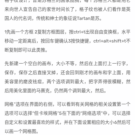
格子纹设计，曾是苏格兰的国家图腾，每个苏格兰人都是用它
来向世人宣告自己的家世时间长了，格子纹也被人们看作是英
国人的代名词，传统和绅士的象征说Tartan是苏。
1先画一个方框 2复制方框图层，按ctrl+t出现自由变换框，水平
移动一定距离后，按回车键确认3按快捷键，ctrl+alt+shift+t不
断复制即可以此类推。
先新建一个空白的画布，大小不等，然后在上面打上一行字，
保存，保存之后直接叉掉，还会回到刚才的画布和字上面，用
美容里的磨皮祛痘，两个选项调到最大，把字弄得很模糊，然
后用美化里面的马赛克，仍然两个调到最大，然后。
网格”选项在界面的右侧，可以看到有关网格的相关设置第一个
选项可以选择“但卡埃网格”5在下面的“网络选项”中，可以选择
自定义和设置最喜欢的样式，并在下面设置相应的大小6然后可
以画一个网格图。