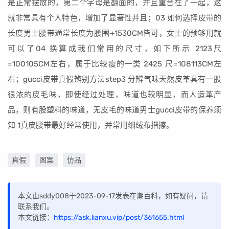
是正常摆放的，第二个字母是翻面的，并且重合在了一起，这
就非常具有个人特色，增加了显著性并且；03 如何选择皮带的
长度男士腰带通常长度为腰围+1530CM皆可，女士的预够用就
可以了04 换算成我们常用的尺寸，如下所示 2123尺
=100105CM左右，属于比较瘦的一类 2425 尺=108113CM左
右；gucci皮带真假辨别方法step3 分辨气味天然皮革具有一股
很浓的皮毛味，即使经过处理，味道也较明显，而人造革产
品，则有股塑料的味道，无皮毛的味道男士gucci皮带的保养须
知 1真皮腰带最好经常使用，并常用细绒布揩擦。
真假
图案
仿品
本文由sddy008于2023-09-17发表在潮百科，如有疑问，请
联系我们。
本文链接：
https://ask.lianxu.vip/post/361655.html