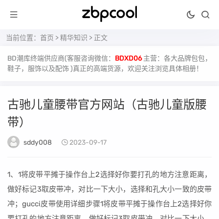
当前位置：
首页
>
精华知识
> 正文
BD潮库终端供应商(客服咨询微信：
BDXD06
主营：各大品牌包包，
鞋子，服饰以及配饰 )真正的高端货源，欢迎关注浏览具体相册！
古驰儿童腰带官方网站（古驰儿童版腰
带）
sddy008
2023-09-17
1、1将皮带平摊于操作台上2选择好你要打孔的地方注意距离，
做好标记3取皮带冲，对比一下大小，选择和孔大小一致的皮带
冲；gucci皮带使用详细步骤1将皮带平摊于操作台上2选择好你
要打孔的地方注意距离，做好标记3取皮带冲，对比一下大小，