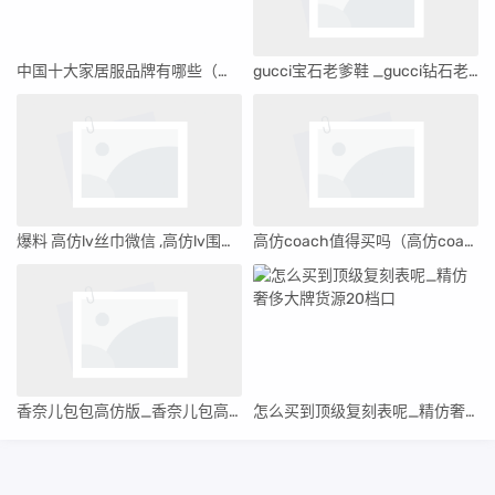
中国十大家居服品牌有哪些（十大家居服品牌有哪些）
gucci宝石老爹鞋 _gucci钻石老爹鞋多少钱
爆料 高仿lv丝巾微信 ,高仿lv围巾和真的有什么区别
高仿coach值得买吗（高仿coach淘宝店铺）
香奈儿包包高仿版_香奈儿包高仿跟正品的鉴别
怎么买到顶级复刻表呢_精仿奢侈大牌货源20档口