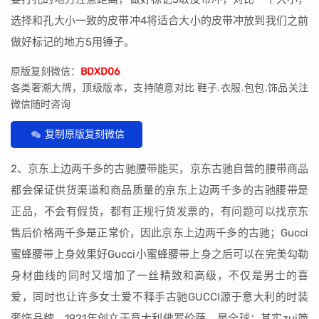
选择和孔大小一致的皮带冲4将适合大小的皮带冲放到我们之前
做好标记的地方5用锤子。
原版复刻微信：
BDXD06
各类奢潮大牌，顶级版本，支持随意对比 鞋子.衣服.包包.饰品关注
微信随时咨询
复制原版复刻微信
2、京东上边两千多的古驰腰带能买，京东古驰自营的腰带商品
都会保证供货渠道和商品质量的京东上边两千多的古驰腰带是
正品，不会有假货，都有正规行货发票的，有问题可以找京东
售后价格两千多是正常价，因此京东上边两千多的古驰；Gucci
蜜蜂腰带上身效果好Gucci小蜜蜂腰带上身之后可以在完美勾勒
身材曲线的同时又增加了一丝精致和高级，不仅是男士的喜
爱，同时也让许多女士爱不释手古驰GUCCI源于意大利的时装
奢饰品牌，1921年创立于意大利佛罗伦萨，是全球；其实zui简