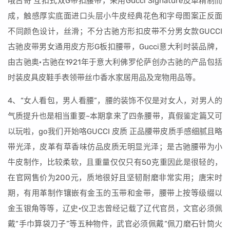
哦古奇 互扣式双G带扣腰带，采用Gucci Signature皮革精制而
成，触感厚实底面进口头层小牛皮经典花色和字母图案正反面
不同颜色设计，丝滑；不分古驰方形扣皮带不分男女款GUCCI
古驰皮带男女通用皮方形G板扣腰带，Gucci意大利时装品牌，
由古驰奥·古驰在1921年于意大利佛罗伦萨创办古驰的产品包括
时装皮具皮鞋手表领带丝巾香水家居用品及宠物用品等。
4、“女人看包，男人看腰”，腰的装饰不仅是对女人，对男人的
气质提升也是相当重要~本期拿来了四条腰带，真假鉴定篇又可
以玩啦，go我们开始咯GUCCI 皮质 正品腰带皮质手感细腻且略
带光泽，皮革有草香味仿品皮质无明显光泽；是古驰腰带为小
牛皮制作，比较柔软，且重量仅仅只有50克重因此是很轻的，
在官网售价为200元，质地很好且坚韧耐磨非常实用；唐宋时
期，有用革制作镶嵌有金玉的玉带和金带，腰带上按等级缀以
金玉银角等等，辽史·仪卫志曾经记载了辽代官员，文官必须佩
戴“手巾算袋刀子”等五种物件，武官必须佩戴“佩刀磨石针筒火