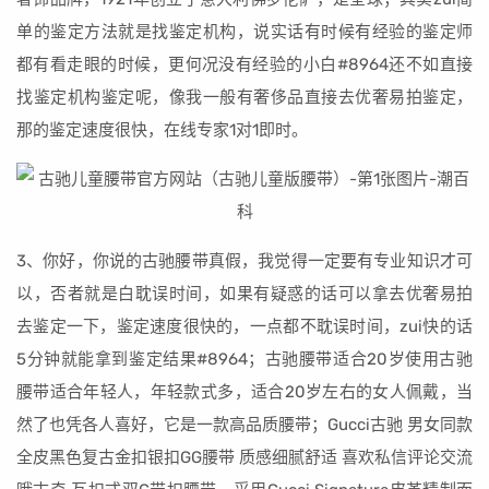
单的鉴定方法就是找鉴定机构，说实话有时候有经验的鉴定师
都有看走眼的时候，更何况没有经验的小白#8964还不如直接
找鉴定机构鉴定呢，像我一般有奢侈品直接去优奢易拍鉴定，
那的鉴定速度很快，在线专家1对1即时。
3、你好，你说的古驰腰带真假，我觉得一定要有专业知识才可
以，否者就是白耽误时间，如果有疑惑的话可以拿去优奢易拍
去鉴定一下，鉴定速度很快的，一点都不耽误时间，zui快的话
5分钟就能拿到鉴定结果#8964；古驰腰带适合20岁使用古驰
腰带适合年轻人，年轻款式多，适合20岁左右的女人佩戴，当
然了也凭各人喜好，它是一款高品质腰带；Gucci古驰 男女同款
全皮黑色复古金扣银扣GG腰带 质感细腻舒适 喜欢私信评论交流