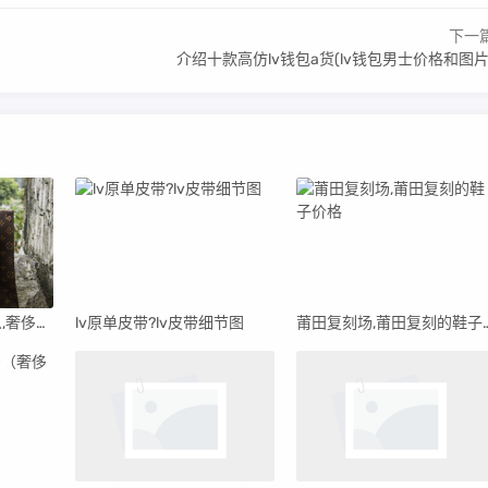
下一
介绍十款高仿lv钱包a货(lv钱包男士价格和图片
博览:lv很难精仿a货么,奢侈品牌知识大全
lv原单皮带?lv皮带细节图
莆田复刻场,莆田复