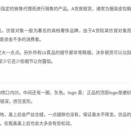
所指定的销售代理而进行销售的产品。A货是假货，通常为服装皮包
品，仿冒对象一般为著名的高档奢侈品牌，由于A货较其仿冒对象
是资金不多的消费者。
大一点点。另外所有LV真品的细节都非常精细，决非假货可以比
至少它还少些细节让你露馅。
口内凹，中间还有一圈，灰色。logo 真：正品的顶部logo是磨
，很深，挤压变形。
地，盖上后会严丝合缝，一点缝隙也没有，保证香水不挥发。仿品
，在瓶盖盖上后也会大多会有些松动。