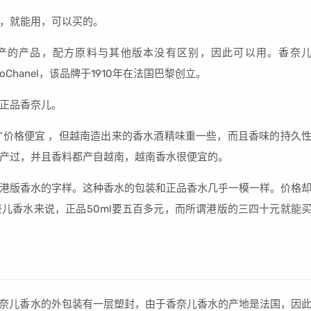
，就能用，可以买的。
产的产品，配方原料与其他版本没有区别，因此可以用。香奈
oChanel，该品牌于1910年在法国巴黎创立。
正品香奈儿。
版”价格便宜 ，但越南造出来的香水酒精味重一些，而且香味的持久
产过，并且香料都产自越南，越南香水很便宜的。
港版香水的字样。这种香水的包装和正品香水几乎一模一样。价格
儿香水来说，正品50ml要五百多元，而所谓港版的三四十元就能
的香奈儿香水的外包装有一层塑封，由于香奈儿香水的产地是法国，因