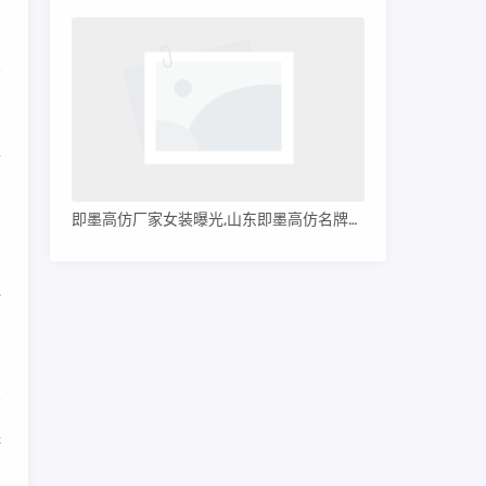
金
即墨高仿厂家女装曝光,山东即墨高仿名牌服装
还
保