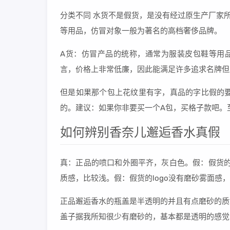
分类不同 水货不是假货，是没有经过原生产厂家
等用品，仿冒对象一般为著名的高档奢侈品牌。
A货：仿冒产品的统称，通常为服装皮包鞋等用
言，价格上非常低廉，因此能满足许多追求名牌但
但是如果那个包上花纹里有字，真品的字比假的要
的。建议：如果你非要买一个A包，买格子款吧。
如何辨别香奈儿邂逅香水真假
真：正品的喷口和外圈平齐，灰白色。假：假货的喷
质感，比较浅。假：假货的logo没有磨砂雾面感
正品邂逅香水的瓶盖是半透明的并且有点磨砂的质
盖子据我所知很少有磨砂的，基本都是透明的感觉