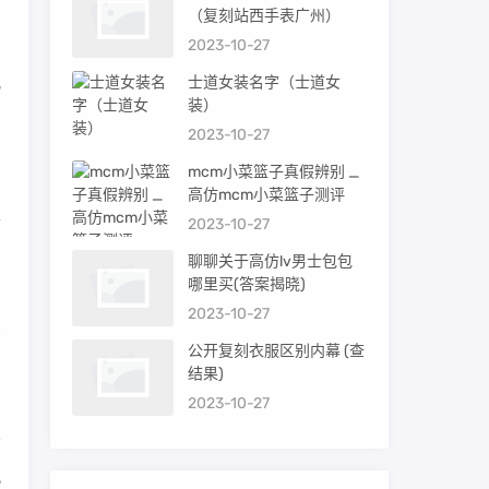
（复刻站西手表广州）
2023-10-27
儿
士道女装名字（士道女
装）
2023-10-27
mcm小菜篮子真假辨别 _
高仿mcm小菜篮子测评
性
2023-10-27
聊聊关于高仿lv男士包包
哪里买(答案揭晓)
却
2023-10-27
买
公开复刻衣服区别内幕 (查
结果)
2023-10-27
此