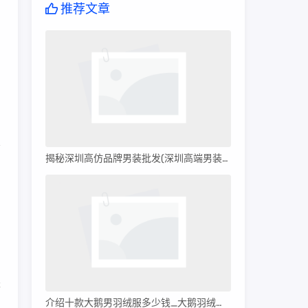
推荐文章
的
揭秘深圳高仿品牌男装批发(深圳高端男装批发)
。
是
介绍十款大鹅男羽绒服多少钱_大鹅羽绒服多少钱?