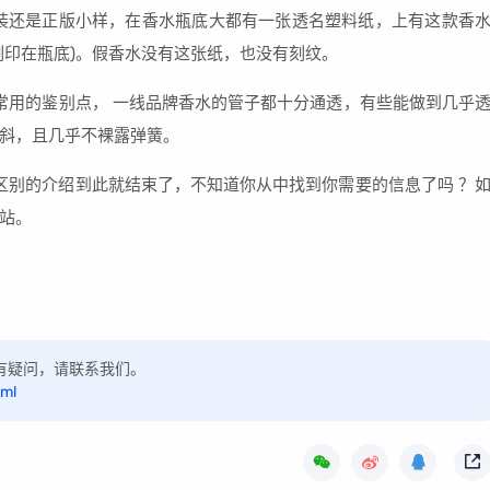
装还是正版小样，在香水瓶底大都有一张透名塑料纸，上有这款香
刻印在瓶底)。假香水没有这张纸，也没有刻纹。
假常用的鉴别点， 一线品牌香水的管子都十分通透，有些能做到几乎
斜，且几乎不裸露弹簧。
区别的介绍到此就结束了，不知道你从中找到你需要的信息了吗 ？
站。
，如有疑问，请联系我们。
tml