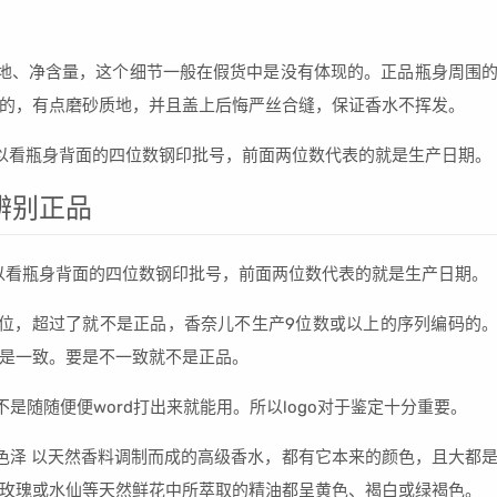
地、净含量，这个细节一般在假货中是没有体现的。正品瓶身周围
的，有点磨砂质地，并且盖上后悔严丝合缝，保证香水不挥发。
以看瓶身背面的四位数钢印批号，前面两位数代表的就是生产日期。
辨别正品
以看瓶身背面的四位数钢印批号，前面两位数代表的就是生产日期。
位，超过了就不是正品，香奈儿不生产9位数或以上的序列编码的
是一致。要是不一致就不是正品。
不是随随便便word打出来就能用。所以logo对于鉴定十分重要。
色泽 以天然香料调制而成的高级香水，都有它本来的颜色，且大都
玫瑰或水仙等天然鲜花中所萃取的精油都呈黄色、褐白或绿褐色。