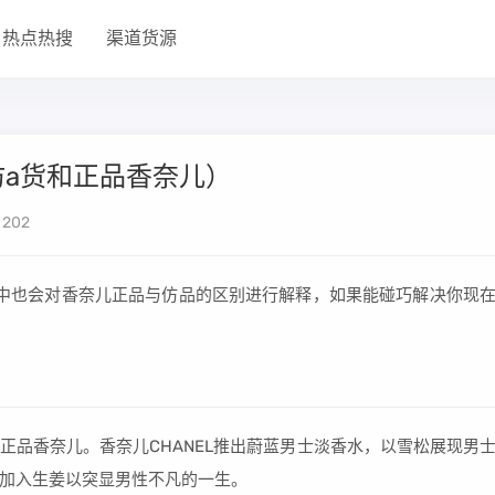
热点热搜
渠道货源
a货和正品香奈儿）
202
中也会对香奈儿正品与仿品的区别进行解释，如果能碰巧解决你现
正品香奈儿。香奈儿CHANEL推出蔚蓝男士淡香水，以雪松展现男
加入生姜以突显男性不凡的一生。