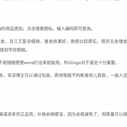
询的商品类别。点击搜索图标。输入编码即可查询。
镀金，且工艺复杂细致，镀金效果好，质感比较厚实。假货五金镀
或刻字纹粗糙。
不是随随便便word打出来就能用。所以logo对于鉴定十分重要。
多，资深博主可以通过包装、质地等细节判断香奈儿真假，一般人
渠道进来的正品货，价格会稍便宜，因为关税减免了，但质量可以