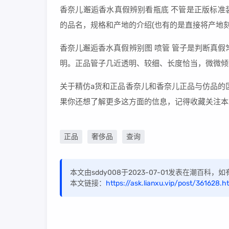
香奈儿邂逅香水真假辨别看瓶底 不管是正版标准
的品名，规格和产地的介绍(也有的是直接将产地
香奈儿邂逅香水真假辨别图 喷管 管子是判断真
明。正品管子几近透明、较细、长度恰当，微微倾
关于精仿a货和正品香奈儿和香奈儿正品与仿品的
果你还想了解更多这方面的信息，记得收藏关注本
正品
奢侈品
查询
本文由sddy008于2023-07-01发表在潮百科
本文链接：
https://ask.lianxu.vip/post/361628.h