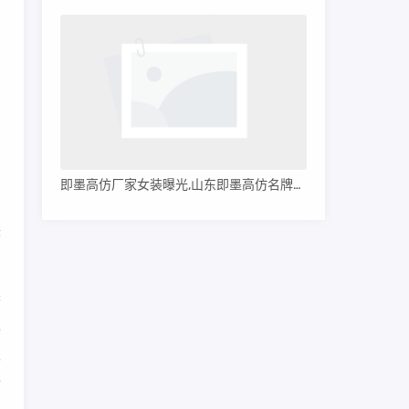
即墨高仿厂家女装曝光,山东即墨高仿名牌服装
味
香
也
淡
奈