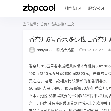
精华知识
服饰常识
当前位置：
首页
>
热点热搜
> 正文
香奈儿5号香水多少钱 _香奈
sddy008
热点热搜
2023-06-29
香奈儿N°5五号香水最经典的版本专柜价50ml1060元
100ml1240元五号香精30ml2890元；是真
元左右，这是一款相对比较清新的花香调香水，
50ml的 人民币498，100ml的880左右 
香水，她说“这就是我要的一种截然不同于以往的
之一，因为其独特的香调受到时尚人士的欢迎关于
五号之水n°5 l#39eau，巧妙选用乙醛成分，