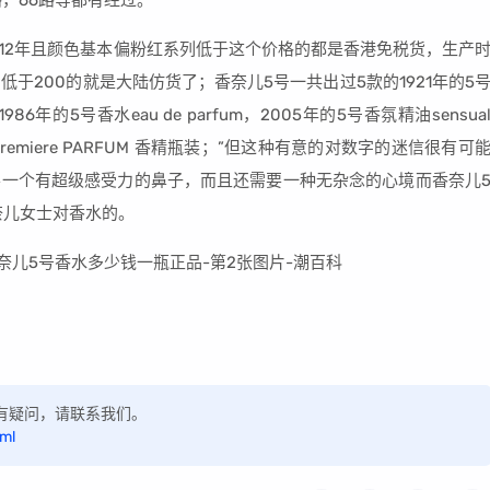
20路，66路等都有经过。
为2012年且颜色基本偏粉红系列低于这个价格的都是香港免税货，生产
低于200的就是大陆仿货了；香奈儿5号一共出过5款的1921年的5
e，1986年的5号香水eau de parfum，2005年的5号香氛精油sensua
premiere PARFUM 香精瓶装；”但这种有意的对数字的迷信很有可
一个有超级感受力的鼻子，而且还需要一种无杂念的心境而香奈儿
奈儿女士对香水的。
，如有疑问，请联系我们。
tml