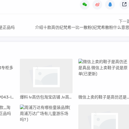
下一
是正品吗
介绍十款高仿纪梵希一比一散粉(纪梵希散粉什么意思
关于lv皮带精仿a货M9043-lv皮带m9043专柜多少钱
爆料 lv高仿包淘宝店铺 ,lv高仿货源
微信上卖的鞋子是高仿还是真品 微信上卖鞋子说是原单(已更