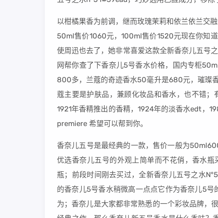
以柑橘果香为前调，继而玫瑰茉莉和依兰依兰交融
50ml售价1060元，100ml售价1520元现
使周迅也去了，她非常喜爱这款全新香奈儿五号之
网帮你查了下香奈儿5号香水价格，国内专柜50ml售
800多，兰蔻的奇迹香水50毫升是680元，璀璨
蔻主要是护肤品，兼顾化妆品和香水，也不错；有75ml的
1921年香精推出的香精，1924年的淡香水edt，
premiere 希望可以帮到你。
香奈儿五号是最经典的一款，售价一般为50ml60
优选香奈儿五号的外观上简单而不花俏，香水瓶采用
瓶；前段时间刚去买过，全新香奈儿五号之水N°5 L#
的香奈儿5号香水稍微高一点点它作为香奈儿5号
为；香奈儿是大家都非常熟悉的一个彩妆品牌，很