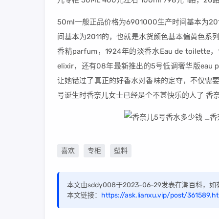
儿专柜 50ML 400元左右 100ml 798元 1路，
50ml一般正品价格为6901000生产时间基本
间基本为2011的，也就是水货颜色基本偏黄色系列
香精parfum，1924年的淡香水Eau de toilett
elixir，还有08年最新推出的5号低调奢华版eau 
让她错过了真正的好香水对香味的定夺，不仅需要
号诞生时香奈儿女士已经是个不甚快乐的人了 香
喜欢
专柜
塑料
本文由sddy008于2023-06-29发表在潮百科
本文链接：
https://ask.lianxu.vip/post/361589.h