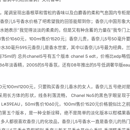
，尾调呈现出香根草和雪松的香味以及白麝香的柔和气息国内专柜
在你知道香奈儿5号香水价格了吧希望我的回答能帮到你；香奈儿中国形象
水她表示“我觉得淡淡的柔柔的，但是又有种含蓄的力量在”我专门
价1060元，100ml售价1520元；香奈儿贵，香奈儿5号50毫升
香水30毫升595元香奈儿是香水世家，其中以香奈儿5号最为经典，
 总共chanel5号有五个版本 chanel 5 edt，价格比edp略
1986年淡香精，2005的5号香氛，还有08年推出的5号低调奢华版ea
0元100ml1200元，只要购买香奈儿香水的女人，香奈儿五号绝对
长方体的形状，线条利落流畅， Chanel No5的黑色字眼呈现
39EAU，50ml售价1060元，100ml售价1520元价格貌似比之
的第五个版本，是一种全新诠释，绝不是简单的淡化版本以柑橘果
多人都很喜欢香奈儿的化妆品，香奈儿5号香水一直是香奈儿的热