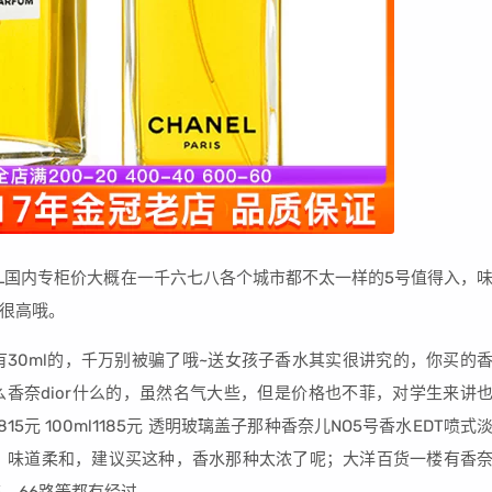
00ML国内专柜价大概在一千六七八各个城市都不太一样的5号值得入，
很高哦。
没有30ml的，千万别被骗了哦~送女孩子香水其实很讲究的，你买的
香奈dior什么的，虽然名气大些，但是价格也不菲，对学生来讲
l815元 100ml1185元 透明玻璃盖子那种香奈儿NO5号香水EDT喷式
料盖子的，味道柔和，建议买这种，香水那种太浓了呢；大洋百货一楼有香