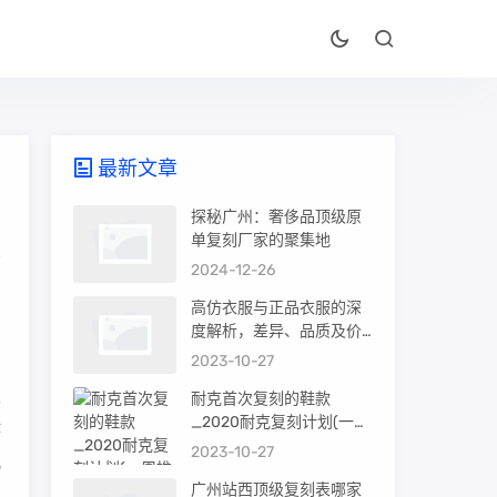
最新文章
探秘广州：奢侈品顶级原
单复刻厂家的聚集地
2024-12-26
，
高仿衣服与正品衣服的深
0
度解析，差异、品质及价
值
2023-10-27
？
支
耐克首次复刻的鞋款
_2020耐克复刻计划(一周
作
推荐)
2023-10-27
儿
广州站西顶级复刻表哪家