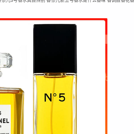
奈儿5号香水真假辨别 香奈儿新五号香水是什么香味 香调醛香花