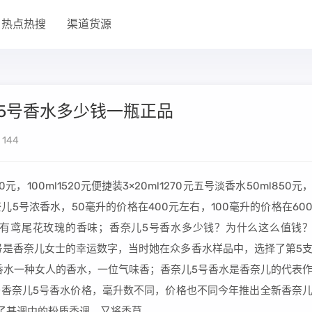
热点热搜
渠道货源
儿5号香水多少钱一瓶正品
144
，100ml1520元便捷装3×20ml1270元五号淡香水50ml850元
的香奈儿5号浓香水，50毫升的价格在400元左右，100毫升的价格在60
有鸢尾花玫瑰的香味；香奈儿5号香水多少钱？为什么这么值钱
香奈儿5号是香奈儿女士的幸运数字，当时她在众多香水样品中，选择了第5
香水一种女人的香水，一位气味香；香奈儿5号香水是香奈儿的代表
香奈儿5号香水价格，毫升数不同，价格也不同今年推出全新香奈
移除了基调中的粉质香调，又将香草。