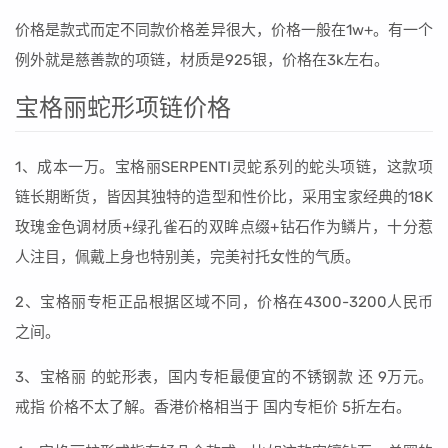
价格是款式而定不同款价格差异很大，价格一般在1w+。有一个
例外就是慈善款的项链，材质是925银，价格在3k左右。
宝格丽蛇形项链价格
1、成本一万。宝格丽SERPENTI灵蛇系列的蛇头项链，这款项
链长期断货，皆因其独特的造型和性价比，采用宝家经典的18K
玫瑰金色调材质+绿孔雀石的双眸点缀+钻石作为鳞片，十分惹
人注目，佩戴上身也特别美，完美衬托女性的气质。
2、宝格丽专柜正品根据区域不同，价格在4300-3200人民币
之间。
3、宝格丽 的蛇形表，国内专柜最便宜的不锈钢款 还 9万元。
戒指 价格不太了解。香港价格相当于 国内专柜价 5折左右。