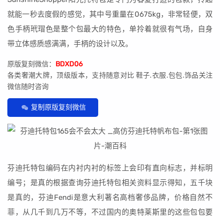
就能一秒去度假的感觉，其中号重量在0675kg，非常轻便，双
色手柄玳瑁色是整个包最大的特色，单拎着就很有气场，自身
带立体感质感满满，手柄的设计以及。
原版复刻微信：
BDXD06
各类奢潮大牌，顶级版本，支持随意对比 鞋子.衣服.包包.饰品关注
微信随时咨询
复制原版复刻微信
芬迪托特包编码在内衬内衬的标签上会印有直向标志，并标明
编号；是真的根据查询芬迪托特包相关资料显示得知，五千块
是真的，芬迪Fendi是意大利著名高档奢侈品牌，价格自然不
菲，从几千到几万不等，不过国内的奥特莱斯里的这些包包要