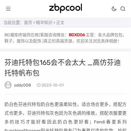
当前位置：
首页
>
精华知识
> 正文
BD潮库终端供应商(客服咨询微信：
BDXD06
主营：各大品牌包包，
鞋子，服饰以及配饰 )真正的高端货源，欢迎关注浏览具体相册！
芬迪托特包165会不会太大 _高仿芬迪
托特帆布包
sddy008
2023-10-01
奶白色芬迪托特包奶白色更温柔知性，适合场合更多，搭配方
式也更多，芬迪托特包灰色因为灰色调的缘故，搭配衣服要更
多的技巧才能好看因此奶白色更好看；Fendi春夏系列
SunshineShopper阳光托特包是专门为春夏打造的包款，拎起