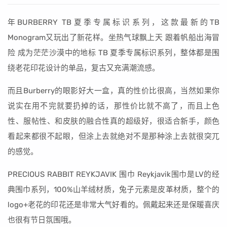
年BURBERRY TB夏季专属标识系列，这款最新的TB
Monogram又玩出了新花样。坐热气球飘上天 跟着帆船出海冒
险 成为茫茫沙漠中的地标 TB 夏季专属标识系列，整体都是围
绕老花印花设计的单品，复古又充满潮流感。
而且Burberry的眼影好大一盒，真的性价比很高，当然如果你
说实在用不完就要扔掉的话，那性价比就不高了，而且上色
性、服帖性、和皮肤的融合性真的超级好，很适合新手，颜色
看起来都很不起眼，但涂上去就绝对不是那种涂上去就很突兀
的感觉。
PRECIOUS RABBIT REYKJAVIK 围巾 Reykjavik围巾是LV的经
典围巾系列，100%山羊绒材质，兔子元素是皮革材质，整个的
logo+老花的印花还是非常大气好看的。佩戴起来还是保暖喜庆
也很有节日氛围哦。