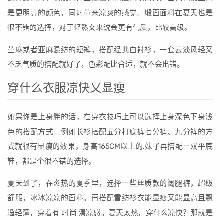
是更明亮的颜色，同时带来凉爽的感觉。缎面面料在夏天也是
很不错的选择，对于轻熟女来说会更有气质，比较高级。
苎麻或者亚麻混纺的短裤，搭配经典白衬衫，一套云淡风轻又
不乏气质的搭配就好了。色彩配比合适，就不会出错。
穿什么衣服凉快又显瘦
如果你是上身胖的话，在穿衣技巧上可以选择上身深色下身浅
色的搭配方式，例如长衫搭配五分打底裤七分裤、九分裤的方
式就很有显瘦的效果，身高165CM以上的.妹子再搭配一双平底
鞋，都是个很不错的选择。
夏天到了，在炎热的夏季里，选择一些丝质款的阔腿裤，超级
舒服，冰冰凉凉的面料。再搭配雪纺衫衣能显瘦又能显高且飘
逸轻簿，穿着有 时尚 清凉感。夏天太热，穿什么凉快？那就是