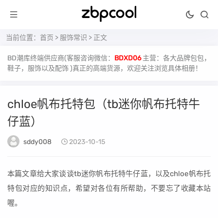
当前位置：
首页
>
服饰常识
> 正文
BD潮库终端供应商(客服咨询微信：
BDXD06
主营：各大品牌包包，
鞋子，服饰以及配饰 )真正的高端货源，欢迎关注浏览具体相册！
chloe帆布托特包（tb迷你帆布托特牛
仔蓝）
sddy008
2023-10-15
本篇文章给大家谈谈tb迷你帆布托特牛仔蓝，以及chloe帆布托
特包对应的知识点，希望对各位有所帮助，不要忘了收藏本站
喔。