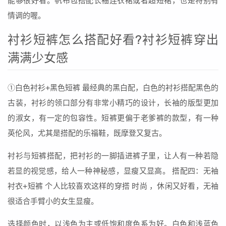
能够很好看。帆布包搭配长袖连衣裙或者超短裙，也是特别有
情调的喔。
衬衫短裤怎么搭配好看?衬衫短裤穿出
满满少女感
①白色衬衫+黑色短裤 最经典的黑白配，白色的衬衫搭配黑色的
古装，衬衫的领口部分有非常小精巧的设计，长袖的版型更加
的淑女，有一定的包容性。短裤更偏于老爹裤的款型，有一种
英伦风，尤其是搭配的乐福鞋，既摩登又复古。
衬衫与短裤搭配，把衬衫的一脚插进裤子里，让人有一种若隐
若显的视觉感，给人一种神秘感，显瘦又显高。 搭配四：无袖
衬衣+短裤 个人比较喜欢这样的穿搭 时尚 ，休闲又好看，无袖
很适合手臂小的女生显瘦。
选择颜色时，以浅色为主或低饱和度色系为好。白色和浅蓝色