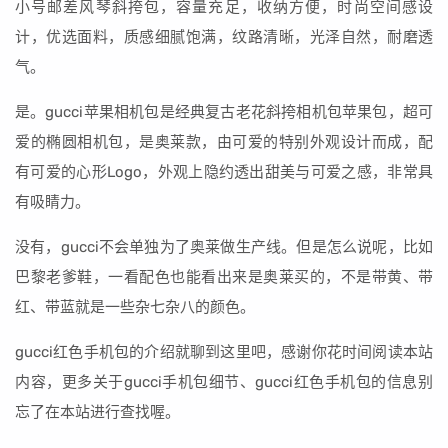
小号邮差风琴斜挎包，容量充足，收纳方便，时尚空间感设
计，优选面料，质感细腻饱满，纹路清晰，光泽自然，耐磨透
气。
是。gucci苹果相机包是经典复古老花斜挎相机包苹果包，超可
爱的椭圆相机包，是奥莱款，由可爱的特别外观设计而成，配
有可爱的心形Logo，外观上隐约透出甜美与可爱之感，非常具
有吸睛力。
没有，gucci不会单独为了奥莱做生产线。但是怎么说呢，比如
巴黎老爹鞋，一看配色也能看出来是奥莱买的，不是带黄、带
红、带蓝就是一些杂七杂八的颜色。
gucci红色手机包的介绍就聊到这里吧，感谢你花时间阅读本站
内容，更多关于gucci手机包细节、gucci红色手机包的信息别
忘了在本站进行查找喔。