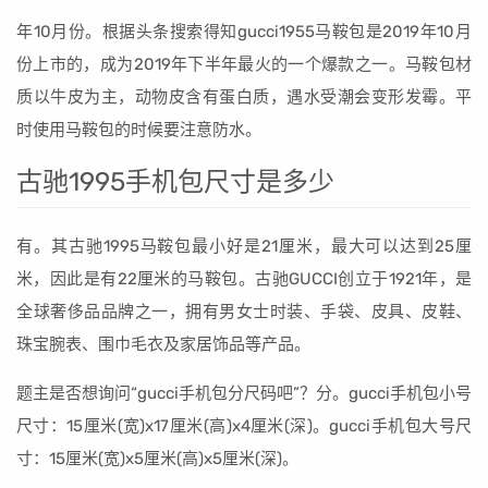
年10月份。根据头条搜索得知gucci1955马鞍包是2019年10月
份上市的，成为2019年下半年最火的一个爆款之一。马鞍包材
质以牛皮为主，动物皮含有蛋白质，遇水受潮会变形发霉。平
时使用马鞍包的时候要注意防水。
古驰1995手机包尺寸是多少
有。其古驰1995马鞍包最小好是21厘米，最大可以达到25厘
米，因此是有22厘米的马鞍包。古驰GUCCI创立于1921年，是
全球奢侈品品牌之一，拥有男女士时装、手袋、皮具、皮鞋、
珠宝腕表、围巾毛衣及家居饰品等产品。
题主是否想询问“gucci手机包分尺码吧”？分。gucci手机包小号
尺寸：15厘米(宽)x17厘米(高)x4厘米(深)。gucci手机包大号尺
寸：15厘米(宽)x5厘米(高)x5厘米(深)。