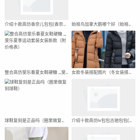
介绍十款高仿香奈儿包包(香奈儿包包官网)
始祖鸟加拿大鹅哪个好（始祖鸟加拿大鹅原单）
整合高仿斐乐春夏女鞋硬糖 _斐乐夏季运动套装女装新款（附价格表）
女款冬装搭配图片（冬女装搭配）
球鞋复刻是正品吗（圈里做复刻球鞋）
介绍十款高仿lv包包古驰包包(广州有卖lv包或者古驰包吗)