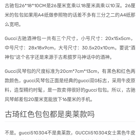
古驰包26*18*10CM是26厘米宽乘以18厘米高乘以10深。26厘
米的包包如果用A4纸做参照物的话差不多有三分之二的A4纸那
么宽吧。
Gucci古驰酒神包一共有三个尺寸，小号尺寸：20x15x5cm，
中号尺寸：28x18x9cm，大号尺寸：30.5x20x10cm。要说“酒
神包”这个名字还是来源于古希腊罗马神话中的酒神。
Gucci风琴包的尺度标准为20cm*7cm*13cm，有黑色和红色两
款颜色，gucci风琴包正面是经典的gucci双G标志，采用牛皮原
料，造型精约时髦，是一款卖得很好的gucci包包。所以，古驰
风琴邮差包20厘米宽能放下16厘米的手机。
古琦红色包包都是奥莱款吗
不是。gucci510304不是奥莱款，GUCCIi510304女士黑色牛皮