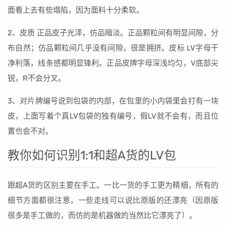
面看上去有些塌陷，因为面料十分柔软。
2、皮质 正品皮子光泽，仿品暗淡。正品颗粒间有明显间隙，分
布自然；仿品颗粒间几乎没有间隙，很是拥挤。皮标 LV字母干
净利落，线条感都明显锋利。正品皮牌字母深浅均匀，V底部尖
锐，R不会分叉。
3、对片牌编号说到包袋的内部，在包里的小内袋里会打有一块
皮，上面写着个真LV包袋的独有编号，假LV就不会有，而且位
置也会不对。
教你如何识别1:1和超A货的LV包
跟超A货的区别主要在手工。一比一货的手工更为精细，所有的
细节方面都很注意，一些走线可以说比原版的还漂亮（因原版
很多是手工做的，而仿的是机器做的当然比它漂亮了）。