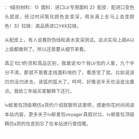
：1级别材料：1》面料：进口LV专用面料 2》配皮：配进口变色
头层皮，经过时间氧化颜色会变深，用水滴上去马上会变颜
色！3》拉链：高品质进口YKK拉链。
从配皮上，有人说看防伪线和滴水变深测试。这点实际上超A以
上级都做到了。所以还是要从细节来看。
真正1比1的货和真品区别，我敢说10个背LV包的人里，九个半
分不清。那就不是看走线面料啥的了，看感觉了就。比如说该
凹的没凹进去，该弧的弧大了。呵呵，好像说半天也没说出重
点。我给三年级买家解释下还行。
lv邮差包顶级精仿a货的介绍就聊到这里吧，感谢你花时间阅读
本站内容，更多关于lv邮差包voyager真假对比、lv邮差包顶级
精仿a货的信息别忘了在本站进行查找喔。