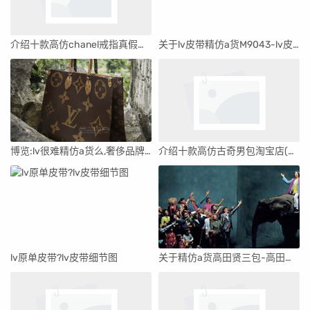
介绍十款高仿chanel戒指真假鉴别(chanel戒指怎样辩真的假的)
关于lv皮带精仿a货M9043-lv皮带m9043专柜多少钱
博览:lv很难精仿a货么,奢侈品牌知识大全
介绍十款高仿古奇男包淘宝店(古奇男包官网正品价格)
lv原单皮带?lv皮带细节图
关于精仿a货高田贤三包-高田贤三包包什么档次