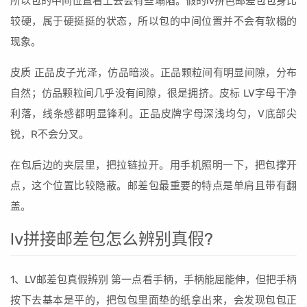
所以包的中间位置看上去会有些塌陷。假的lv拼色邮差包包身比
较硬，属于硬挺挺的状态，所以包的中间位置并不会有软榻的
现象。
皮质 正品皮子光泽，仿品暗淡。正品颗粒间有明显间隙，分布
自然；仿品颗粒间几乎没有间隙，很是拥挤。皮标 LV字母干净
利落，线条感都明显锋利。正品皮牌字母深浅均匀，V底部尖
锐，R不会分叉。
在包后边的夹层里，把拉链拉开。用手机照明一下，把包撑开
点，这个位置比较隐蔽。邮差包最重要的特点是单肩且带有翻
盖。
lv拼接邮差包怎么辨别真假?
1、LV邮差包真假辨别 第一点看手柄，手柄能屈能伸，但把手柄
按下去基本是平的，把包包里面垫的纸拿出来，会发现包包正