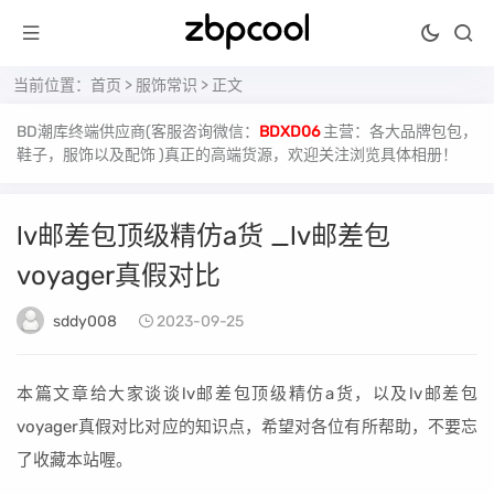
当前位置：
首页
>
服饰常识
> 正文
BD潮库终端供应商(客服咨询微信：
BDXD06
主营：各大品牌包包，
鞋子，服饰以及配饰 )真正的高端货源，欢迎关注浏览具体相册！
lv邮差包顶级精仿a货 _lv邮差包
voyager真假对比
sddy008
2023-09-25
本篇文章给大家谈谈lv邮差包顶级精仿a货，以及lv邮差包
voyager真假对比对应的知识点，希望对各位有所帮助，不要忘
了收藏本站喔。