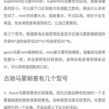
supermini比马蒙mini好。supermini自重也比较轻，就是容量
真的好小，可以放下口红和纸巾车钥匙之类的，再没什么多余
空间了，mini空间要大点，就是重点，不过实用。但对于女生
来说，包本来就是来装饰自己，让自己更美的。
有三个型号。根据查询古驰官网信息显示古驰马蒙邮差超迷你
手袋15*迷你肩背包22*1小号肩背包26*15。
gucci马蒙mini值得购买。mini是马蒙的经典款，容量会比肩带
包要大一些，并且是附有拉链款的，肩带处有皮革拼链条设
计，可以用来装钥匙和口红。
古驰马蒙邮差有几个型号
1、Gucci马蒙棕黄色比较保值。因为古驰品牌包包他的一个主
要基础款的颜色就是棕黄色。这种款型也是比较贵的。也更加
保持它的一个价格，不会出现上下比大的浮动。