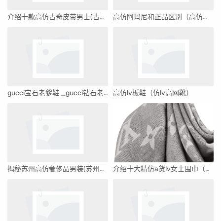
介绍十款高仿古奇皮带男士(古奇皮带男士多少钱)
高仿阿玛尼和正品区别（高仿阿玛尼手表淘宝店）
gucci宝石老爹鞋 _gucci钻石老爹鞋多少钱
高仿lv板鞋（仿lv高网靴）
揭秘苏州高仿奢侈品男装(苏州高仿奢侈品男装店)
介绍十大精仿a货lv女士围巾（潮奢大牌知识）