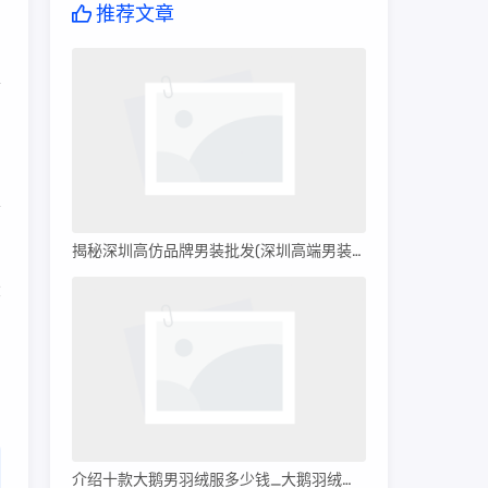
推荐文章
家
舒
。
揭秘深圳高仿品牌男装批发(深圳高端男装批发)
大
介绍十款大鹅男羽绒服多少钱_大鹅羽绒服多少钱?