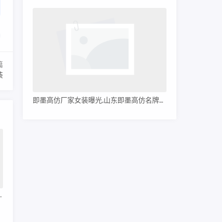
篇
装
即墨高仿厂家女装曝光,山东即墨高仿名牌服装
cci鞋子男经典款集合