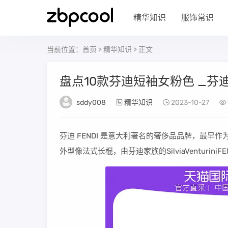
精华知识
服饰常识
当前位置：
首页
>
精华知识
> 正文
盘点10款芬迪短袖女粉色 _芬迪
sddy008
精华知识
2023-10-27
芬迪 FENDI 是意大利著名的奢侈品品牌，最早作为皮革
外型像法式长棍，由芬迪家族的SilviaVenturi