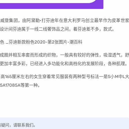
·威登集团，由阿黛勒·打芬迪年在意大利罗马创立最早作为皮革世
设计间芬迪属于一线二线奢饰品之间，着芬迪差不多，款式。
成圈并相互串套而形成的织物，一般具有较好的弹性，吸湿透气，
更加丰富多彩，已经进入多功能化和高档化的发展阶段，各种肌理
合身高165厘米左右的女生穿着常见服装有两种型号标法一是S小M中L
5A17085A等第一种。
，如有疑问，请联系我们。