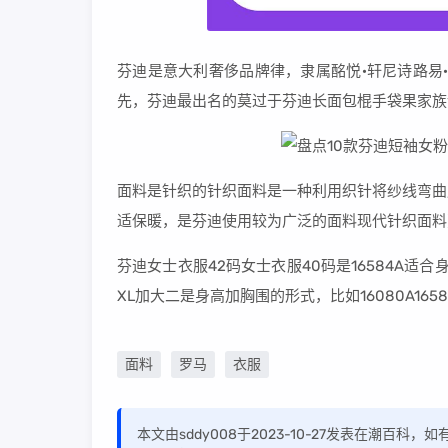
芬迪是意大利奢侈品牌律，隶属酩悦·轩尼诗路易
先，芬迪最出名的莫过于芬迪长面包棍手袋果家族
面料是针织的针织面料是一种利用织针将纱线弯曲
适保暖，是芬迪使用较为广泛的面料现代针织面料
芬迪女士衣服42码女士衣服40码是16584A适
XL加大二是身高加胸围的形式，比如16080A1658
面料
罗马
衣服
本文由sddy008于2023-10-27发表在潮百科