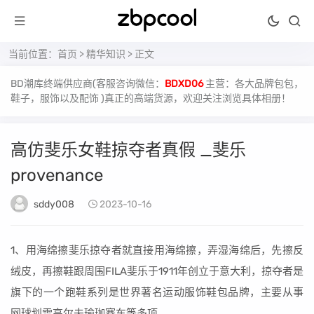
当前位置：
首页
>
精华知识
> 正文
BD潮库终端供应商(客服咨询微信：
BDXD06
主营：各大品牌包包，
鞋子，服饰以及配饰 )真正的高端货源，欢迎关注浏览具体相册！
高仿斐乐女鞋掠夺者真假 _斐乐
provenance
sddy008
2023-10-16
1、用海绵擦斐乐掠夺者就直接用海绵擦，弄湿海绵后，先擦反
绒皮，再擦鞋跟周围FILA斐乐于1911年创立于意大利，掠夺者是
旗下的一个跑鞋系列是世界著名运动服饰鞋包品牌，主要从事
网球划雪高尔夫瑜珈赛车等多项。