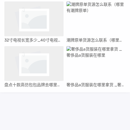
32寸电视长宽多少_40寸电视长宽多少
潮牌原单货源怎么联系（哪里有潮牌原单）
盘点十款高仿包包品牌去哪里买最好,品牌高仿包包哪里有卖
奢侈品a货服装在哪里拿货 _奢侈品a货服装在哪里