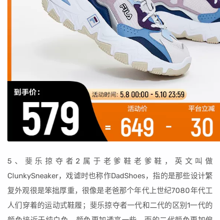
5、斐乐掠夺者2属于老爹鞋老爹鞋，英文叫做
ClunkySneaker，戏谑时也称作DadShoes，指的是那些设计繁
复外观很是笨拙厚重，很像是老爸那个年代上世纪7080年代工
人们穿着的运动式鞋履；斐乐掠夺者一代和二代的区别1一代的