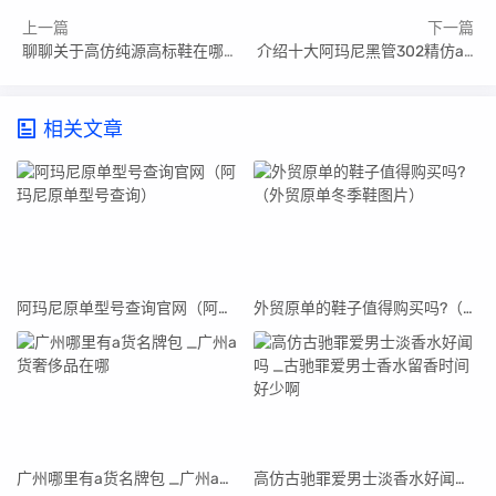
上一篇
下一篇
聊聊关于高仿纯源高标鞋在哪买(答案揭晓)
介绍十大阿玛尼黑管302精仿a货（潮奢大牌知识）
相关文章
阿玛尼原单型号查询官网（阿玛尼原单型号查询）
外贸原单的鞋子值得购买吗?（外贸原单冬季鞋图片）
广州哪里有a货名牌包 _广州a货奢侈品在哪
高仿古驰罪爱男士淡香水好闻吗 _古驰罪爱男士香水留香时间好少啊