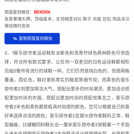
原版复刻微信：
BDXD06
各类奢潮大牌，顶级版本，支持随意对比 鞋子.衣服.包包.饰品关注
微信随时咨询
复制原版复刻微信
2、1斐乐掠夺者运动鞋有淡紫色和亮青柠绿色两种颜色可供选
择，符合所有款式要求，让任何一双老旧的白色运动鞋都相形
见绌2像所有流行的球鞋一样，它们仍然是纯白色的，但是网格
覆盖，霓虹色，鞋衬里和厚实的鞋底等细节较；而黑色的斐乐
掠夺者2则更加简洁大气，搭配出更多的时尚潮流，更加适合搭
配更加时尚的衣服，搭配出更加时尚的搭配效果总之，斐乐掠
夺者2米色和黑色都是极具时尚感的颜色，您可以根据自己的喜
好来选择合适的颜色；斐乐掠夺者2显脚大掠夺者鞋码正常，鞋
型偏瘦，比硬糖同码鞋长出一厘米斐乐掠夺者2穿鞋塞一个手指
头进去会挤脚斐乐掠夺者2本身鞋子设计就是细长型，长度和宽