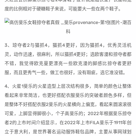
度的比例相对于硬糖鞋子来说，可能要大一些在两个鞋子。
3、琼夺者2与猫抓4，猫抓4更好，因为猫抓4，优秀灵活机
灵，动作迅速，很麻利，所以猫抓4更好；选欧客漫和掠夺者都
不错，我觉得欧克曼更漂亮一些欧克漫的脚感比掠夺者更舒
服，而且更秀气一些，做工也很好，没有瑕疵，选它准没错。
4、火星1斐乐的火星造型上层次结构很多，简单的颜色让整体
看起来非常简洁，也更好搭配衣服斐乐的突破者颜色多样，但
是整体不好搭配衣服2斐乐的火星横向上偏宽，看起来圆滚滚很
可爱，上脚显得脚很小，个子高斐乐的；2022年根据斐乐掠夺
者2的上市时间介绍显示，在2022年上市FILA斐乐于1911年创
立于意大利，是世界著名运动服饰鞋包品牌，主要从事网球划