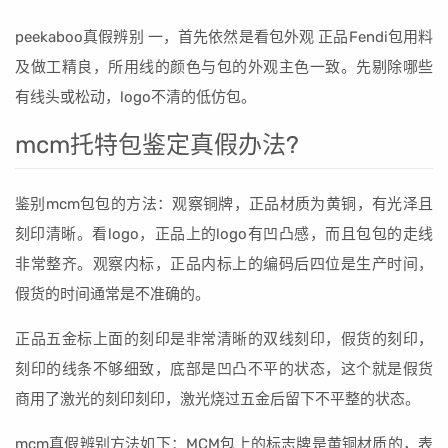
peekaboo真假辨别 一，首先依然是看包外观 正品Fendi包用料
及做工精良，所用线的颜色与包的外观主色一致。先剔除哪些
有线头或松动，logo不清的低仿包。
mcm托特包鉴定真假办法?
鉴别mcm包包的方法：观察铜牌，正品材质为黄铜，有光泽且
刻印清晰。看logo，正品上的logo有凹凸感，而且包包的走线
非常整齐。观察内标，正品内标上的编码后四位是生产时间，
假货的时间通常是不准确的。
正品五金标上面的刻印是非常清晰的双线刻印，假货的刻印，
刻印的线条不够细致，底部是凹凸不平的状态，这个就是假货
商用了激光的刻印刻印，激光烧过五金后留下不平整的状态。
mcm真假辨别方法如下：MCM包上的标志牌是黄铜材质的，表