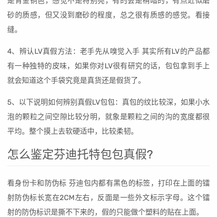
是青金铜色，感觉不是特别亮，有的会是稍暗的，有点近似磨
砂的质感，但又没到磨砂的程度，总之很有质感的感觉。看接
缝。
4、辨认LV真假方法：老手先从嗅觉入手 其实所有LV的产品都
有一种独特的皮味，如果你对LV很有研究的话，包包拿到手上
就会知道这个手袋究竟是真货还是假货了。
5、以下说明如何辨别真假LV包包：真包的纹比较深，如果小水
泡的颗粒之间空隙比较分明，就象是颗粒之间的沟的宽度都很
平均。整个摸上去软硬适中，比较柔韧。
怎么鉴定芬迪托特包包真假?
看身份卡和防伪标 芬迪包内都有黑色的标签，打印在上面的镭
射防伪标长宽在2CM左右，反面是一些外文标示字母。这个镭
射的防伪标识是撕不下来的，假的只能做个塑料的贴在上面。