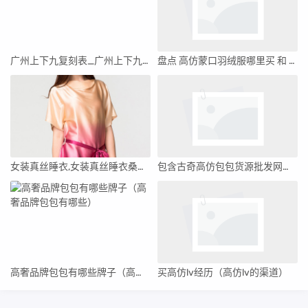
广州上下九复刻表_广州上下九营业时间(一周推荐)
盘点 高仿蒙口羽绒服哪里买 和 高仿蒙口羽绒服哪里买便宜
女装真丝睡衣,女装真丝睡衣桑蚕丝
包含古奇高仿包包货源批发网的词条
高奢品牌包包有哪些牌子（高奢品牌包包有哪些）
买高仿lv经历（高仿lv的渠道）