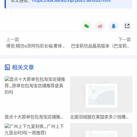
本文链接：
https://ask.lianxu.vip/post/361053.html
上一篇
下一篇
博览:精仿a货阿玛尼长袖,奢侈品牌知识大全
巴宝莉仿品最高版本（巴宝莉包高仿价钱）
相关文章
盘点十大原单包包淘宝店铺推荐_原单包包淘宝店铺推荐是真的吗
北面羽绒服在美国卖多少钱曝光,在美国北面羽绒服价格分类