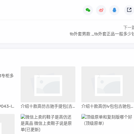
下一
tb外套男款 _tb外套正品一般多少
关于lv皮带精仿a货M9043-lv皮带m9043专柜多少钱
介绍十款高仿古驰手提包(古驰手提包里面的搭扣作用)
介绍十款高仿lv包包古驰包包(广州有卖lv包或者古驰包吗)