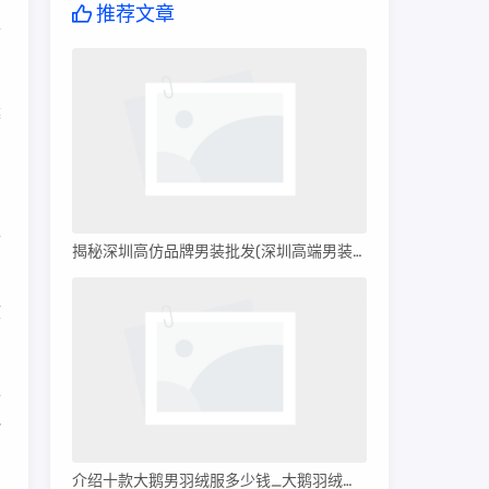
推荐文章
信
藤
刻
区
揭秘深圳高仿品牌男装批发(深圳高端男装批发)
核
得
r
介绍十款大鹅男羽绒服多少钱_大鹅羽绒服多少钱?