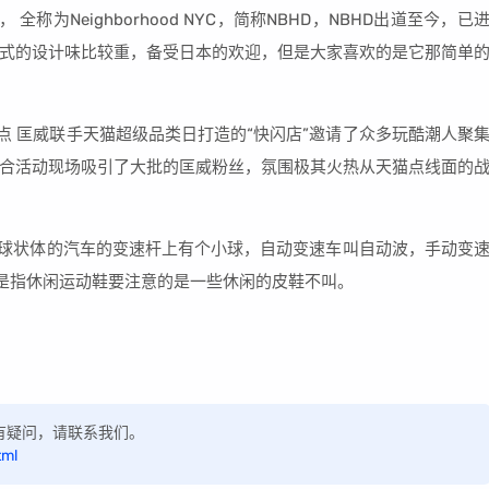
， 全称为Neighborhood NYC，简称NBHD，NBHD出道至今，已
式的设计味比较重，备受日本的欢迎，但是大家喜欢的是它那简单
热点 匡威联手天猫超级品类日打造的“快闪店”邀请了众多玩酷潮人聚
合活动现场吸引了大批的匡威粉丝，氛围极其火热从天猫点线面的
关于球状体的汽车的变速杆上有个小球，自动变速车叫自动波，手动变
就是指休闲运动鞋要注意的是一些休闲的皮鞋不叫。
，如有疑问，请联系我们。
tml