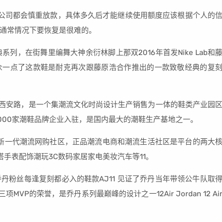
公司都会慎重放款，具体多久后才能继续使用额度应该根据个人的
通常情况下要恢复是很难的。
列，在街舞里编舞大神余衍林脚上那双2016年首发Nike Lab和
就比较小众一点了这款鞋是耐克再次跟藤原浩合作推出的一款致敬经典的复
镇西安路，是一个集潮流文化时尚设计生产销售为一体的鞋类产业园
000家潮鞋品牌企业入驻，是国内最大的潮鞋生产基地之一。
旗下新一代潮流网购社区，正品潮流电商和潮流生活社区是平台的两大
搭手表配饰潮玩3C数码家居家电美妆汽车等11。
丹粉丝每逢复刻都必入的鞋款AJ11 见证了乔丹当年带领公牛队取
VP的荣誉，是乔丹系列最巅峰的设计之一12Air Jordan 12 Ai