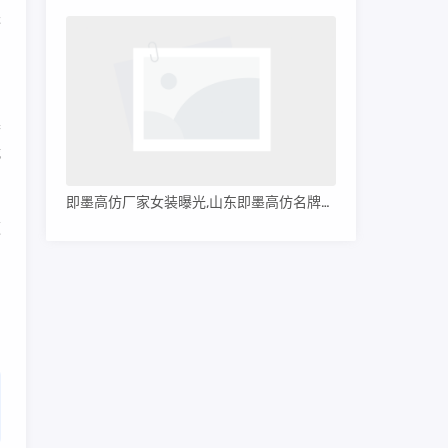
进
的
集
战
即墨高仿厂家女装曝光,山东即墨高仿名牌服装
速