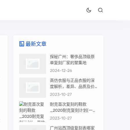
最新文章
探秘广州：奢侈品顶级原
单复刻厂家的聚集地
2024-12-26
公
高仿衣服与正品衣服的深
度解析，差异、品质及价
值
2023-10-27
耐克首次复刻的鞋款
_2020耐克复刻计划(一周
品
推荐)
2023-10-27
体
广州站西顶级复刻表哪家