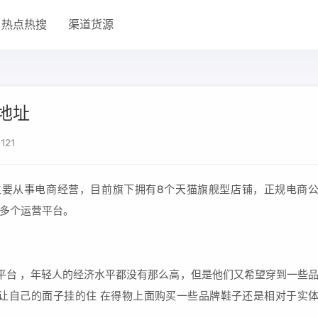
热点热搜
渠道货源
地址
121
主要从事电商经营，目前旗下拥有8个天猫旗舰型店铺，正规电商
多个运营平台。
的平台 ，年轻人的经济水平都没有那么高，但是他们又希望穿到一些
让自己的面子挂的住 在得物上面购买一些品牌鞋子还是相对于实