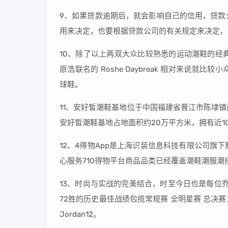
9、如果贷款逾期后，就会影响自己的信用，贷款
用来决定，也要根据贷款公司的有关规定来决定，
10、除了以上两双大众比较熟悉的运动潮鞋的经典系
原浩联名的 Roshe Daybreak 相对来说
球鞋。
11、安好皙潮鞋基地位于中国福建省晋江市陈埭
安好皙潮鞋基地占地面积约20万平方米，拥有近1
12、4得物App是上海识装信息科技有限公司
心服务710得物平台商品品类已经覆盖潮鞋潮服潮
13、时尚与实战的完美结合，时至今日也是每位乔
72胜的历史最佳战绩包揽常规赛 全明星赛 总决赛三项M
Jordan12。