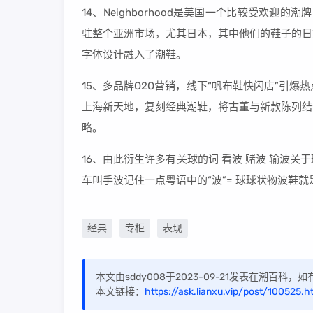
14、Neighborhood是美国一个比较受欢迎的潮牌
驻整个亚洲市场，尤其日本，其中他们的鞋子的日
字体设计融入了潮鞋。
15、多品牌O2O营销，线下“帆布鞋快闪店”引爆
上海新天地，复刻经典潮鞋，将古董与新款陈列结
略。
16、由此衍生许多有关球的词 看波 赌波 输波
车叫手波记住一点粤语中的“波”= 球球状物波鞋
经典
专柜
表现
本文由sddy008于2023-09-21发表在潮百科
本文链接：
https://ask.lianxu.vip/post/100525.h