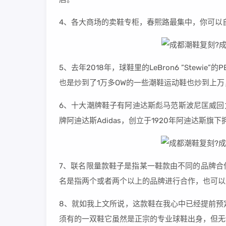
4、各大商场的卖鞋专柜，春熙路最集中，你可以
5、去年2018年，球鞋里的LeBron6 ”Stewie”
也是炒到了1万多OW的一些潮鞋运动鞋也炒到上万
6、十大潮牌鞋子有阿迪达斯彪马范斯波尼匡威回力
牌阿迪达斯Adidas，创立于1920年阿迪达斯旗下
7、联名限量款鞋子是指某一鞋款由不同的品牌合
名是指两个或者两个以上的品牌进行合作，也可以
8、就如我上文所说，这款鞋在我心中已经提前预
须有的一双鞋它虽然是正宗的专业球鞋出身，但无