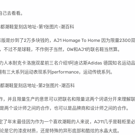
自己去看看。
的PE版是炒到了2万多块钱的，AJ1 Homage To Home 因为限量2300
，不过不是球鞋，不作例子当然，OW和AJ1的联名鞋当然算。
人本耐克卡洛施双星前三名介绍1阿迪达斯Adidas 德国知名运动
拥有三大系列运动表现系列performance，运动传统系列。
作，并且限量生产的意思可以把联名和限量这两个词语分开来理解
是两个设计师之间的合作，也可以是品牌商和设计师之间的合作。
定了年末最佳因为作为一个喜欢潮鞋的人来说，AJ11几乎是鞋柜里
论是它的漆皮材质，还是特殊的异形底部和酷炫的水晶大底。