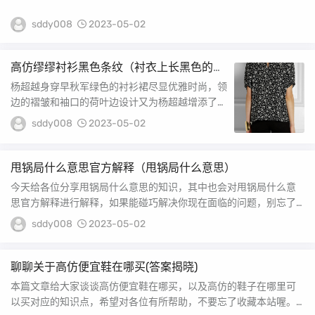
sddy008
2023-05-02
高仿缪缪衬衫黑色条纹（衬衣上长黑色的麻
点怎么办）
杨超越身穿早秋军绿色的衬衫裙尽显优雅时尚，领
边的褶皱和袖口的荷叶边设计又为杨超越增添了几
丝可爱俏皮，她的羊角辫更是画龙点睛，简约大方
sddy008
2023-05-02
而不...
甩锅局什么意思官方解释（甩锅局什么意思）
今天给各位分享甩锅局什么意思的知识，其中也会对甩锅局什么意
思官方解释进行解释，如果能碰巧解决你现在面临的问题，别忘了
关注本站，现在开始吧...
sddy008
2023-05-02
聊聊关于高仿便宜鞋在哪买(答案揭晓)
本篇文章给大家谈谈高仿便宜鞋在哪买，以及高仿的鞋子在哪里可
以买对应的知识点，希望对各位有所帮助，不要忘了收藏本站喔。