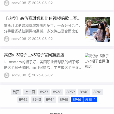
冀批发高仿耐克鞋在...
sddy008
2023-05-02
【热荐】高仿赛琳娜和比伯视频唱歌 _赛琳
娜和比伯怎么在一起的
贾斯汀比伯曾和赛琳娜热恋多年，一直分分合合，
分手后还被拍到拥抱逛街，多次传出复合而比伯单
身后绯闻女友也是换了一个又一个，却从未公开承
sddy008
2023-05-02
认，...
高仿y-3帽子 _y3帽子官网旗舰店
1、new era的帽子好，美国职业棒球队的帽子都
是这个牌子出的，而且很嘻哈，学生戴这个应该不
错，我就戴这个 一般的运动品牌都有鸭舌帽卖...
sddy008
2023-05-02
首页
上一页
8937
8938
8939
8940
8941
8942
8943
8944
8945
8946
没有了